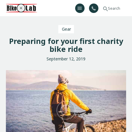
Bikelab
Bike Shop & Repair | Εργαστήριο Ποδηλάτων
Gear
Αρχική
Preparing for your first charity
Σχετικά Με Εμάς
bike ride
Προϊόντα
September 12, 2019
Υπηρεσίες
Gallery
Επικοινωνία
H λίστα μου