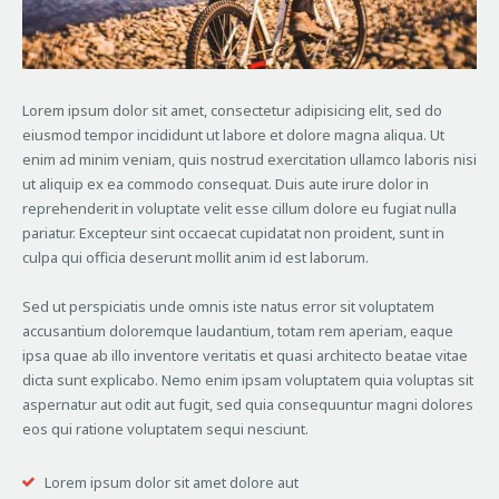
Lorem ipsum dolor sit amet, consectetur adipisicing elit, sed do
eiusmod tempor incididunt ut labore et dolore magna aliqua. Ut
enim ad minim veniam, quis nostrud exercitation ullamco laboris nisi
ut aliquip ex ea commodo consequat. Duis aute irure dolor in
reprehenderit in voluptate velit esse cillum dolore eu fugiat nulla
pariatur. Excepteur sint occaecat cupidatat non proident, sunt in
culpa qui officia deserunt mollit anim id est laborum.
Sed ut perspiciatis unde omnis iste natus error sit voluptatem
accusantium doloremque laudantium, totam rem aperiam, eaque
ipsa quae ab illo inventore veritatis et quasi architecto beatae vitae
dicta sunt explicabo. Nemo enim ipsam voluptatem quia voluptas sit
aspernatur aut odit aut fugit, sed quia consequuntur magni dolores
eos qui ratione voluptatem sequi nesciunt.
Lorem ipsum dolor sit amet dolore aut