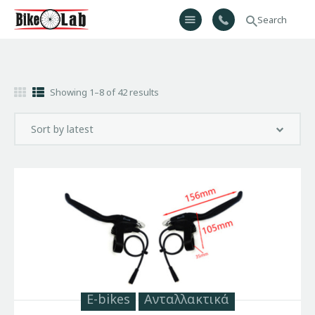
Bikelab
Bike Shop & Repair | Εργαστήριο Ποδηλάτων
Αρχική
Showing 1–8 of 42 results
Σχετικά Με Εμάς
Προϊόντα
Υπηρεσίες
Gallery
Επικοινωνία
H λίστα μου
E-bikes
Ανταλλακτικά