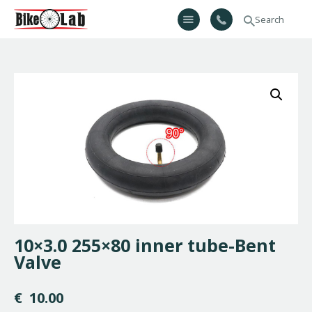
Bikelab
Bike Shop & Repair | Εργαστήριο Ποδηλάτων
Αρχική
Σχετικά Με Εμάς
Προϊόντα
Υπηρεσίες
Gallery
Επικοινωνία
H λίστα μου
10×3.0 255×80 inner tube-Bent
Valve
€
10.00