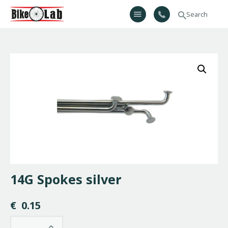
Bikelab
Bike Shop & Repair | Εργαστήριο Ποδηλάτων
Αρχική
Σχετικά Με Εμάς
Προϊόντα
Υπηρεσίες
Gallery
Επικοινωνία
H λίστα μου
14G Spokes silver
€
0.15