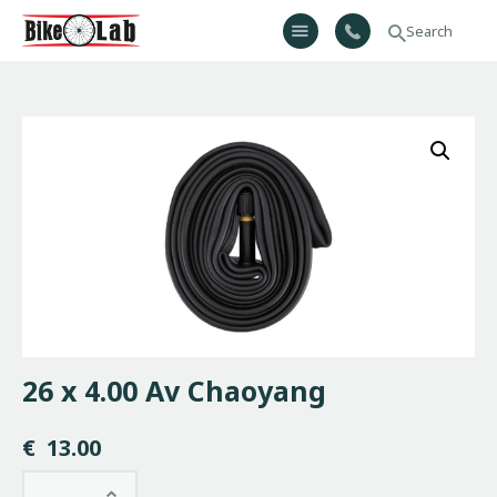
Bikelab
Bike Shop & Repair | Εργαστήριο Ποδηλάτων
Αρχική
Σχετικά Με Εμάς
Προϊόντα
Υπηρεσίες
Gallery
Επικοινωνία
H λίστα μου
26 x 4.00 Av Chaoyang
€
13.00