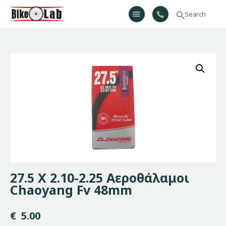
Bikelab
Bike Shop & Repair | Εργαστήριο Ποδηλάτων
Αρχική
Σχετικά Με Εμάς
Προϊόντα
Υπηρεσίες
Gallery
Επικοινωνία
H λίστα μου
27.5 X 2.10-2.25 Αεροθάλαμοι
Chaoyang Fv 48mm
€
5.00