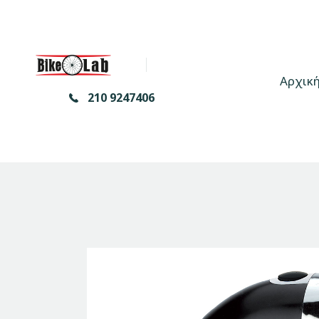
Αρχικ
210 9247406