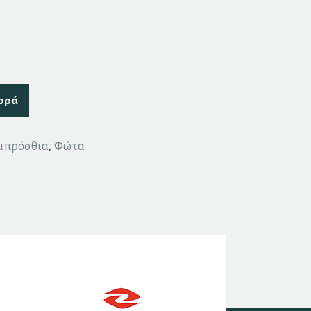
ορά
μπρόσθια
,
Φώτα