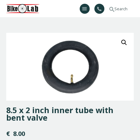
Bikelab
Bike Shop & Repair | Εργαστήριο Ποδηλάτων
Αρχική
Σχετικά Με Εμάς
Προϊόντα
Υπηρεσίες
Gallery
Επικοινωνία
H λίστα μου
8.5 x 2 inch inner tube with
bent valve
€
8.00