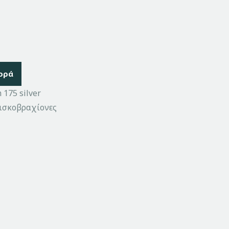
ορά
175 silver
ισκοβραχίονες