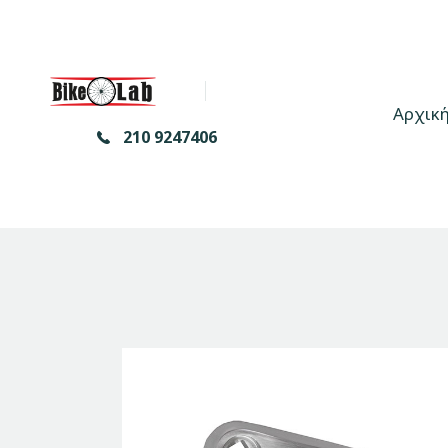
Αρχικ
210 9247406