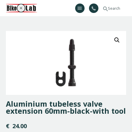
Bikelab
Bike Shop & Repair | Εργαστήριο Ποδηλάτων
Αρχική
Σχετικά Με Εμάς
Προϊόντα
Υπηρεσίες
Gallery
Επικοινωνία
H λίστα μου
Aluminium tubeless valve
extension 60mm-black-with tool
€
24.00