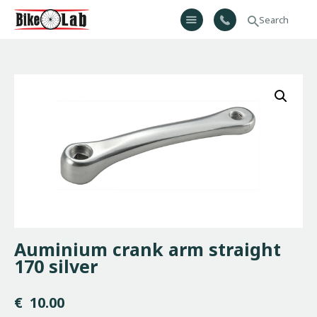
Bikelab
Bike Shop & Repair | Εργαστήριο Ποδηλάτων
Αρχική
Σχετικά Με Εμάς
Προϊόντα
Υπηρεσίες
Gallery
Επικοινωνία
H λίστα μου
Auminium crank arm straight
170 silver
€
10.00