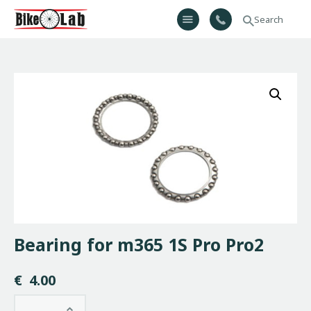
Bikelab
Bike Shop & Repair | Εργαστήριο Ποδηλάτων
Αρχική
Σχετικά Με Εμάς
Προϊόντα
Υπηρεσίες
Gallery
Επικοινωνία
H λίστα μου
Bearing for m365 1S Pro Pro2
€
4.00