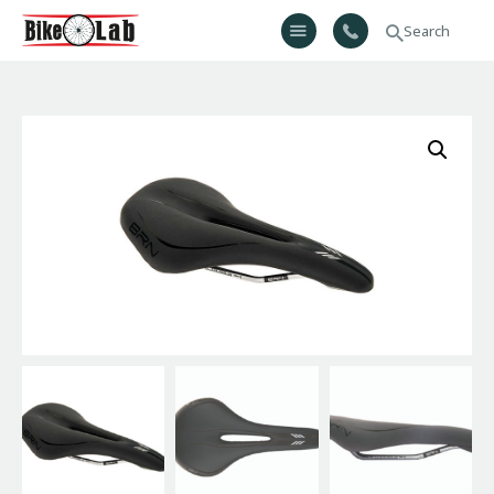
Bikelab
Bike Shop & Repair | Εργαστήριο Ποδηλάτων
Αρχική
Σχετικά Με Εμάς
Προϊόντα
Υπηρεσίες
Gallery
Επικοινωνία
H λίστα μου