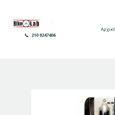
Αρχικ
210 9247406