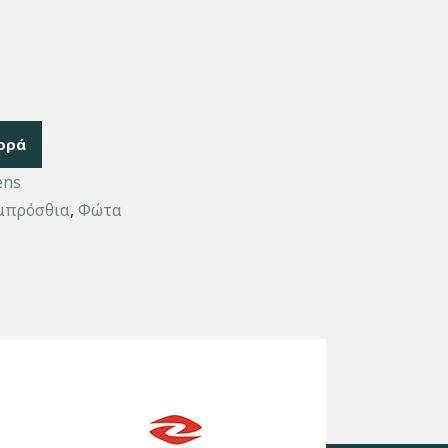
ορά
ens
μπρόσθια
,
Φώτα