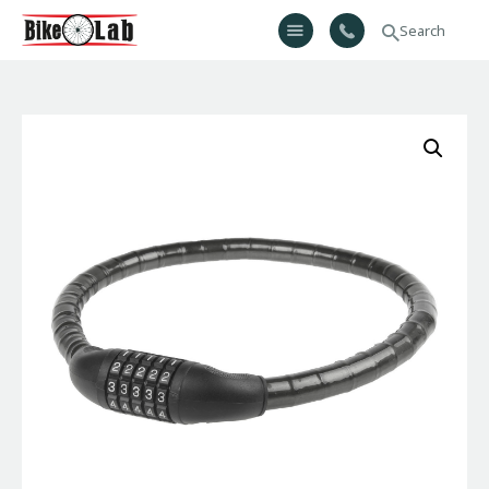
Bikelab
Bike Shop & Repair | Εργαστήριο Ποδηλάτων
Αρχική
Σχετικά Με Εμάς
Προϊόντα
Υπηρεσίες
Gallery
Επικοινωνία
H λίστα μου