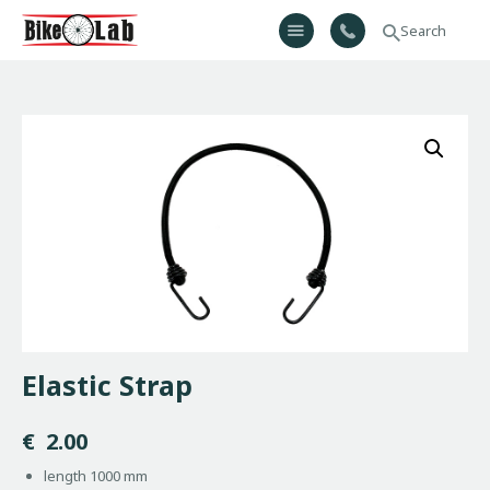
Bikelab
Bike Shop & Repair | Εργαστήριο Ποδηλάτων
Αρχική
Σχετικά Με Εμάς
Προϊόντα
Υπηρεσίες
Gallery
Επικοινωνία
H λίστα μου
Elastic Strap
€
2.00
length 1000 mm