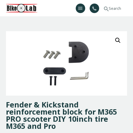
Bikelab
Bike Shop & Repair | Εργαστήριο Ποδηλάτων
Αρχική
Σχετικά Με Εμάς
Προϊόντα
Υπηρεσίες
Gallery
Επικοινωνία
H λίστα μου
Fender & Kickstand
reinforcement block for M365
PRO scooter DIY 10inch tire
M365 and Pro