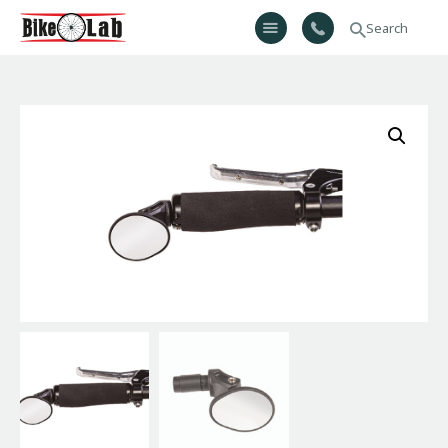
Bikelab
Bike Shop & Repair | Εργαστήριο Ποδηλάτων
Αρχική
Σχετικά Με Εμάς
Προϊόντα
Υπηρεσίες
Gallery
Επικοινωνία
H λίστα μου