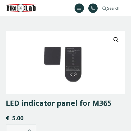
Bikelab
Bike Shop & Repair | Εργαστήριο Ποδηλάτων
Αρχική
Σχετικά Με Εμάς
Προϊόντα
Υπηρεσίες
Gallery
Επικοινωνία
H λίστα μου
LED indicator panel for M365
€
5.00