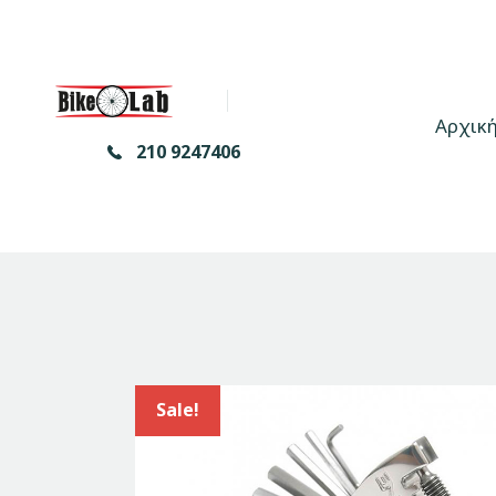
Αρχικ
210 9247406
Sale!