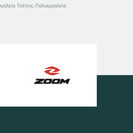
ργαλεία Τσέπης-Πολυεργαλεία