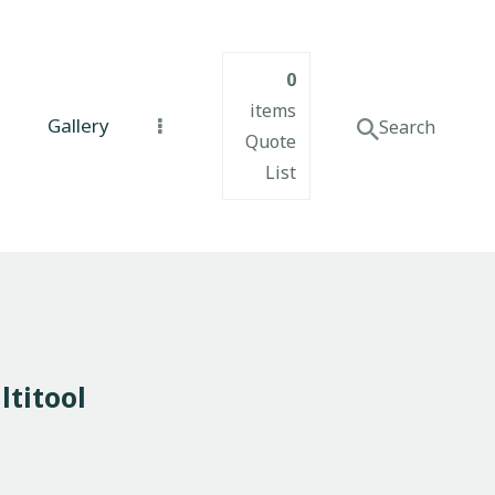
0
items
Gallery
Quote
List
titool