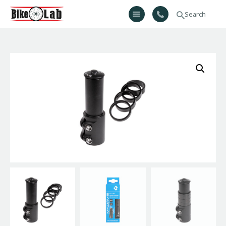
Bikelab
Bike Shop & Repair | Εργαστήριο Ποδηλάτων
Αρχική
Σχετικά Με Εμάς
Προϊόντα
Υπηρεσίες
Gallery
Επικοινωνία
H λίστα μου