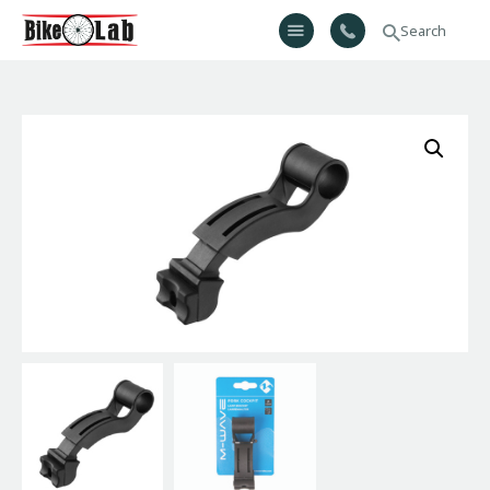
Bikelab
Bike Shop & Repair | Εργαστήριο Ποδηλάτων
Αρχική
Σχετικά Με Εμάς
Προϊόντα
Υπηρεσίες
Gallery
Επικοινωνία
H λίστα μου