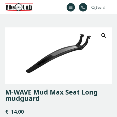
Bikelab
Bike Shop & Repair | Εργαστήριο Ποδηλάτων
Αρχική
Σχετικά Με Εμάς
Προϊόντα
Υπηρεσίες
Gallery
Επικοινωνία
H λίστα μου
M-WAVE Mud Max Seat Long
mudguard
€
14.00