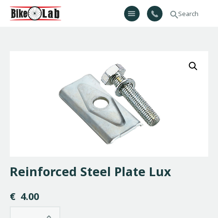
Bikelab
Bike Shop & Repair | Εργαστήριο Ποδηλάτων
Αρχική
Σχετικά Με Εμάς
Προϊόντα
Υπηρεσίες
Gallery
Επικοινωνία
H λίστα μου
Reinforced Steel Plate Lux
€
4.00