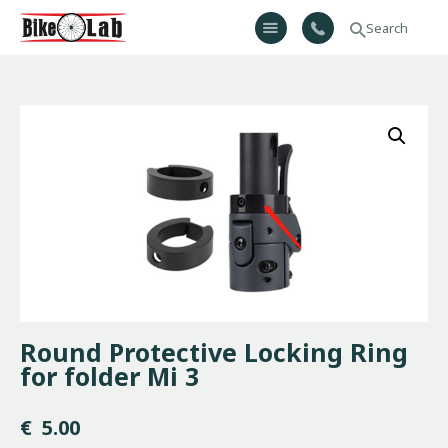
Bikelab
Bike Shop & Repair | Εργαστήριο Ποδηλάτων
Αρχική
Σχετικά Με Εμάς
Προϊόντα
Υπηρεσίες
Gallery
Επικοινωνία
H λίστα μου
Round Protective Locking Ring
for folder Mi 3
€
5.00