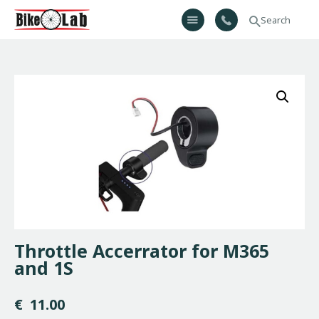
Bikelab
Bike Shop & Repair | Εργαστήριο Ποδηλάτων
Αρχική
Σχετικά Με Εμάς
Προϊόντα
Υπηρεσίες
Gallery
Επικοινωνία
H λίστα μου
Throttle Accerrator for M365
and 1S
€
11.00