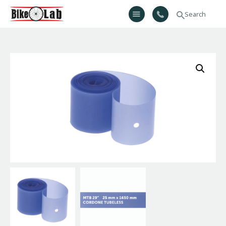
Bikelab
Bike Shop & Repair | Εργαστήριο Ποδηλάτων
Αρχική
Σχετικά Με Εμάς
Προϊόντα
Υπηρεσίες
Gallery
Επικοινωνία
H λίστα μου