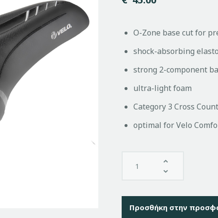
O-Zone base cut for pr
shock-absorbing elast
strong 2-component b
ultra-light foam
Category 3 Cross Count
optimal for Velo Comf
Προσθήκη στην προσφ