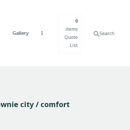
0
items
Gallery
Quote
List
ownie city / comfort