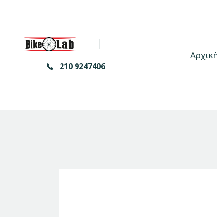
Αρχικ
210 9247406