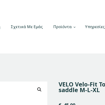
Αρχική
Σχετικά Με Εμάς
Bikelab
Bike Shop & Repair | Εργαστήριο Ποδηλάτων
Προϊόντα
ή
Σχετικά Με Εμάς
Προϊόντα
Υπηρεσίες
Υπηρεσίες
Gallery
Επικοινωνία
H λίστα μου
VELO Velo-Fit T
saddle M-L-XL
€
45.00