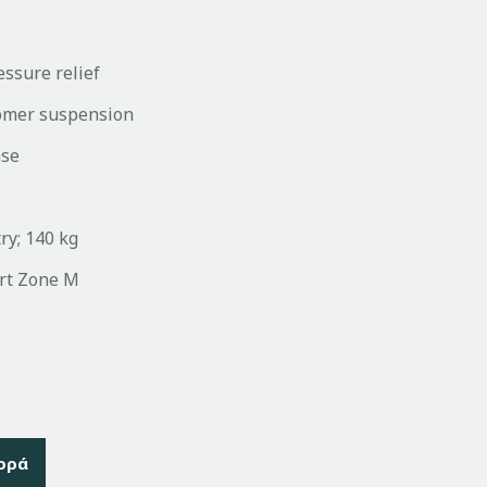
essure relief
omer suspension
ase
ry; 140 kg
ort Zone M
ορά