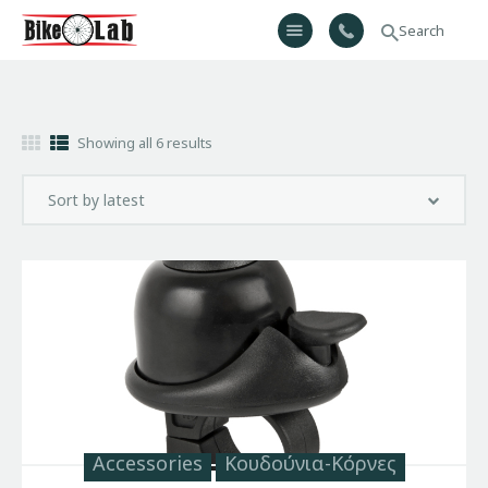
Bikelab
Bike Shop & Repair | Εργαστήριο Ποδηλάτων
Αρχική
Showing all 6 results
Σχετικά Με Εμάς
Προϊόντα
Υπηρεσίες
Gallery
Επικοινωνία
H λίστα μου
Accessories
Κουδούνια-Κόρνες