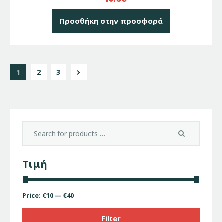
Προσθήκη στην προσφορά
1
→
2
3
Τιμή
Price:
€10
—
€40
Filter