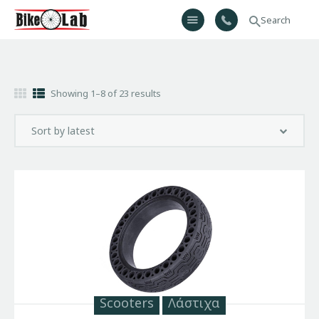
Bikelab
Bike Shop & Repair | Εργαστήριο Ποδηλάτων
Αρχική
Showing 1–8 of 23 results
Σχετικά Με Εμάς
Προϊόντα
Υπηρεσίες
Gallery
Επικοινωνία
H λίστα μου
Scooters
Λάστιχα