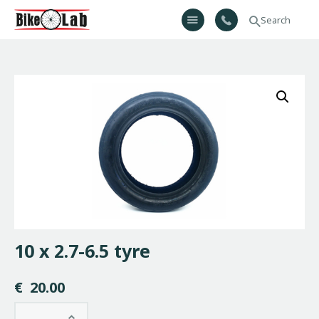
Bikelab
Bike Shop & Repair | Εργαστήριο Ποδηλάτων
Αρχική
Σχετικά Με Εμάς
Προϊόντα
Υπηρεσίες
Gallery
Επικοινωνία
H λίστα μου
10 x 2.7-6.5 tyre
€
20.00