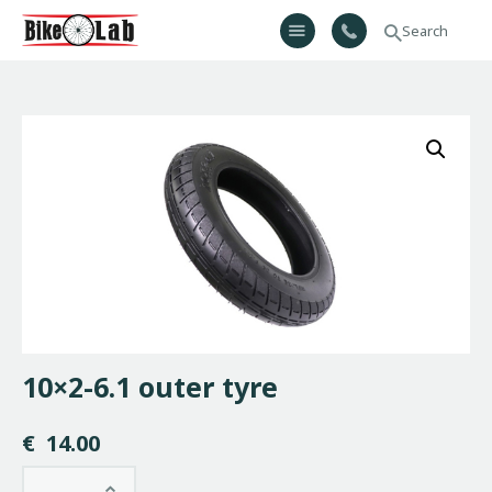
Bikelab
Bike Shop & Repair | Εργαστήριο Ποδηλάτων
Αρχική
Σχετικά Με Εμάς
Προϊόντα
Υπηρεσίες
Gallery
Επικοινωνία
H λίστα μου
10×2-6.1 outer tyre
€
14.00