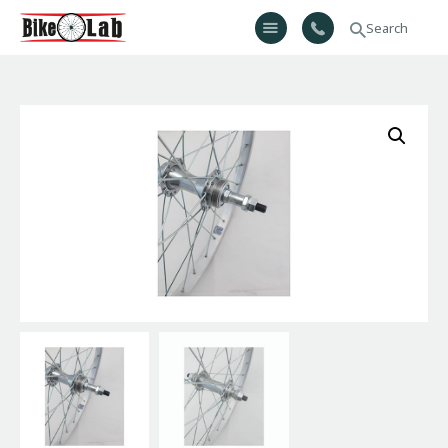
Bikelab
Bike Shop & Repair | Εργαστήριο Ποδηλάτων
Αρχική
Σχετικά Με Εμάς
Προϊόντα
Υπηρεσίες
Gallery
Επικοινωνία
H λίστα μου