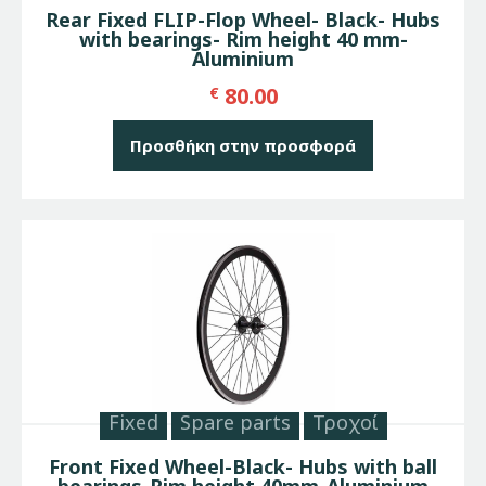
Rear Fixed FLIP-Flop Wheel- Black- Hubs
with bearings- Rim height 40 mm-
Aluminium
80.00
€
Προσθήκη στην προσφορά
Fixed
Spare parts
Τροχοί
Front Fixed Wheel-Black- Hubs with ball
bearings-Rim height 40mm-Aluminium