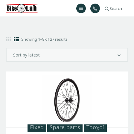
Bikelab
Bike Shop & Repair | Εργαστήριο Ποδηλάτων
Αρχική
Showing 1–8 of 27 results
Σχετικά Με Εμάς
Προϊόντα
Υπηρεσίες
Gallery
Επικοινωνία
H λίστα μου
Fixed
Spare parts
Τροχοί