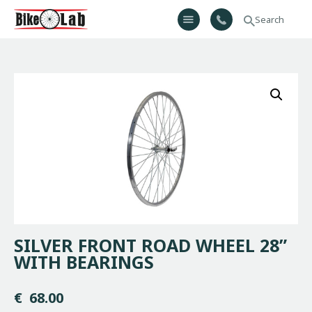
Bikelab
Bike Shop & Repair | Εργαστήριο Ποδηλάτων
Αρχική
Σχετικά Με Εμάς
Προϊόντα
Υπηρεσίες
Gallery
Επικοινωνία
H λίστα μου
SILVER FRONT ROAD WHEEL 28”
WITH BEARINGS
€
68.00