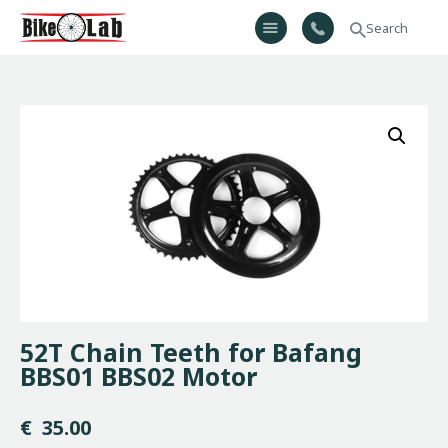
Bikelab
Bike Shop & Repair | Εργαστήριο Ποδηλάτων
Αρχική
Σχετικά Με Εμάς
Προϊόντα
Υπηρεσίες
Gallery
Επικοινωνία
H λίστα μου
52T Chain Teeth for Bafang
BBS01 BBS02 Motor
€
35.00