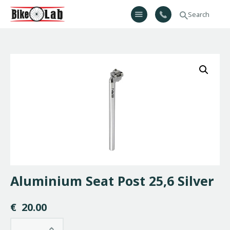
Bikelab
Bike Shop & Repair | Εργαστήριο Ποδηλάτων
Αρχική
Σχετικά Με Εμάς
Προϊόντα
Υπηρεσίες
Gallery
Επικοινωνία
H λίστα μου
Aluminium Seat Post 25,6 Silver
€
20.00