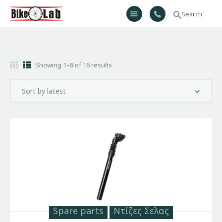
Bikelab
Bike Shop & Repair | Εργαστήριο Ποδηλάτων
Αρχική
Showing 1–8 of 16 results
Σχετικά Με Εμάς
Προϊόντα
Υπηρεσίες
Gallery
Επικοινωνία
H λίστα μου
Spare parts
Ντίζες Σελας