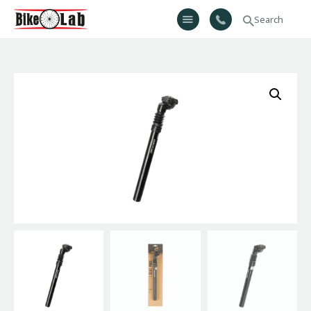
Bikelab
Bike Shop & Repair | Εργαστήριο Ποδηλάτων
Αρχική
Σχετικά Με Εμάς
Προϊόντα
Υπηρεσίες
Gallery
Επικοινωνία
H λίστα μου