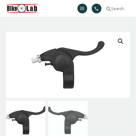
Bikelab
Bike Shop & Repair | Εργαστήριο Ποδηλάτων
Αρχική
Σχετικά Με Εμάς
Προϊόντα
Υπηρεσίες
Gallery
Επικοινωνία
H λίστα μου