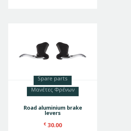
Spare parts
Μανέτες Φρένων
Road aluminium brake
levers
€
30.00