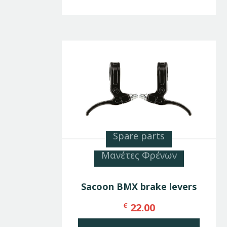
Spare parts
Μανέτες Φρένων
Sacoon BMX brake levers
€
22.00