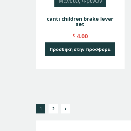
Μανέτες Φρένων
canti children brake lever
set
€
4.00
Προσθήκη στην προσφορά
→
1
2