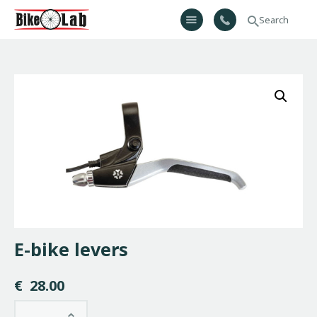
Bikelab
Bike Shop & Repair | Εργαστήριο Ποδηλάτων
Αρχική
Σχετικά Με Εμάς
Προϊόντα
Υπηρεσίες
Gallery
Επικοινωνία
H λίστα μου
E-bike levers
€
28.00