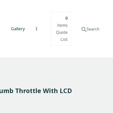
0
items
Gallery
Quote
List
humb Throttle With LCD