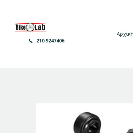
Αρχικ
210 9247406