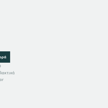
ορά
D
λακτικά
or