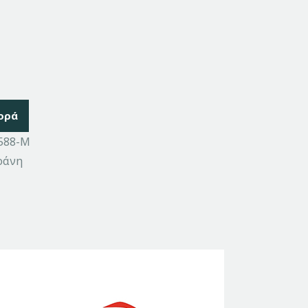
ορά
588-M
ράνη