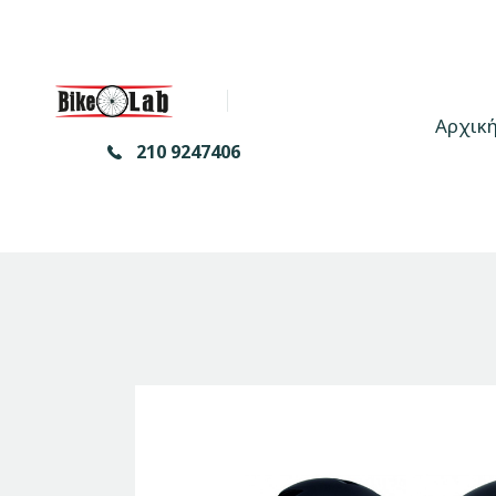
Αρχικ
210 9247406