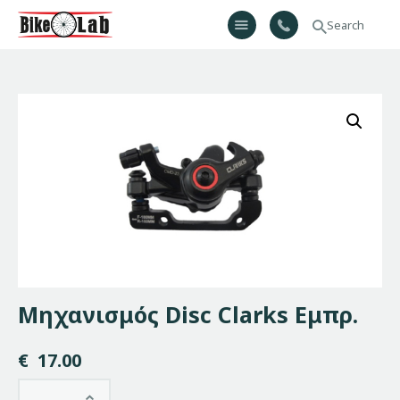
Bikelab
Bike Shop & Repair | Εργαστήριο Ποδηλάτων
Αρχική
Σχετικά Με Εμάς
Προϊόντα
Υπηρεσίες
Gallery
Επικοινωνία
H λίστα μου
Μηχανισμός Disc Clarks Εμπρ.
€
17.00