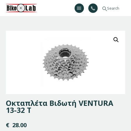
Bikelab
Bike Shop & Repair | Εργαστήριο Ποδηλάτων
Αρχική
Σχετικά Με Εμάς
Προϊόντα
Υπηρεσίες
Gallery
Επικοινωνία
H λίστα μου
Οκταπλέτα Βιδωτή VENTURA
13-32 Τ
€
28.00