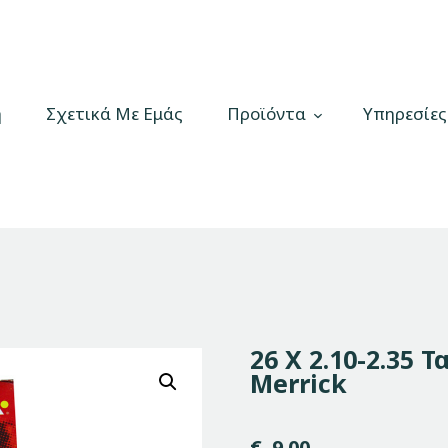
Αρχική
Σχετικά Με Εμάς
Bikelab
Bike Shop & Repair | Εργαστήριο Ποδηλάτων
Προϊόντα
ή
Σχετικά Με Εμάς
Προϊόντα
Υπηρεσίες
Υπηρεσίες
Gallery
Επικοινωνία
H λίστα μου
26 Χ 2.10-2.35 Τ
Merrick
€
9.00