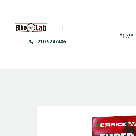
Αρχικ
210 9247406