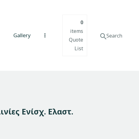
0
items
Gallery
Quote
List
αινίες Ενίσχ. Ελαστ.