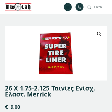
Bikelab
Bike Shop & Repair | Εργαστήριο Ποδηλάτων
Αρχική
Σχετικά Με Εμάς
Προϊόντα
Υπηρεσίες
Gallery
Επικοινωνία
H λίστα μου
26 X 1.75-2.125 Ταινίες Ενίσχ.
Ελαστ. Merrick
€
9.00