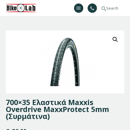
Bikelab
Bike Shop & Repair | Εργαστήριο Ποδηλάτων
Αρχική
Σχετικά Με Εμάς
Προϊόντα
Υπηρεσίες
Gallery
Επικοινωνία
H λίστα μου
700×35 Ελαστικά Maxxis
Overdrive MaxxProtect 5mm
(Συρμάτινα)