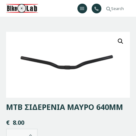
Bikelab
Bike Shop & Repair | Εργαστήριο Ποδηλάτων
Αρχική
Σχετικά Με Εμάς
Προϊόντα
Υπηρεσίες
Gallery
Επικοινωνία
H λίστα μου
MTB ΣΙΔΕΡΕΝΙΑ ΜΑΥΡΟ 640MM
€
8.00